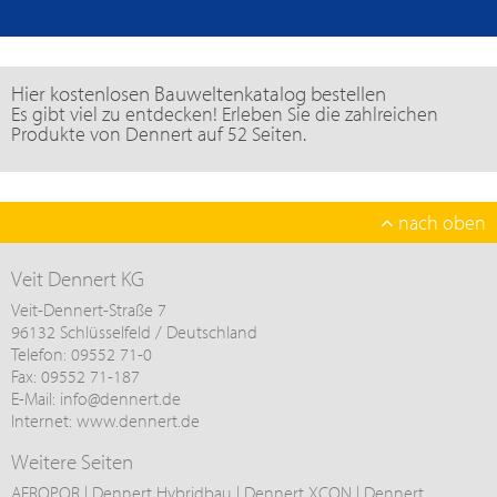
Hier kostenlosen Bauweltenkatalog bestellen
Es gibt viel zu entdecken! Erleben Sie die zahlreichen
Produkte von Dennert auf 52 Seiten.
nach oben
Veit Dennert KG
Veit-Dennert-Straße 7
96132 Schlüsselfeld / Deutschland
Telefon: 09552 71-0
Fax: 09552 71-187
E-Mail:
info@
dennert.de
Internet:
www.dennert.de
Weitere Seiten
AEROPOR
|
Dennert Hybridbau
|
Dennert XCON
|
Dennert