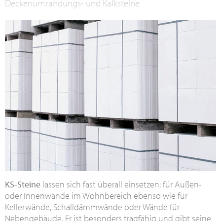
Deckenumrandungs- und Kalksteine
KS-Steine
lassen sich fast überall einsetzen: für Außen-
oder Innenwände im Wohnbereich ebenso wie für
Kellerwände, Schalldämmwände oder Wände für
Nebengebäude. Er ist besonders tragfähig und gibt seine