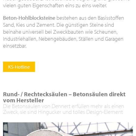
vielen guten Eigenschaften eins zu eins weiter.
Beton-Hohlblocksteine
bestehen aus den Basisstoffen
Sand, Kies und Zement. Die günstigen Steine sind
beinahe universell bei Zweckbauten wie Scheunen,
Industriehallen, Nebengebäuden, Ställen und Garagen
einsetzbar.
KS-Hotline
Rund- / Rechtecksäulen – Betonsäulen direkt
vom Hersteller
Die Betonsäulen von Dennert erfüllen mehr als einen
Zweck, sie sind Hingucker und tolles Design-Element