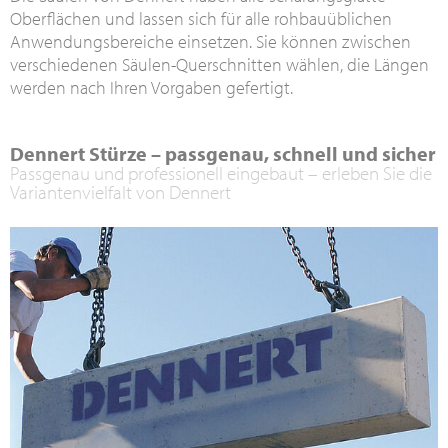
Oberflächen und lassen sich für alle rohbauüblichen
Anwendungsbereiche einsetzen. Sie können zwischen
verschiedenen Säulen-Querschnitten wählen, die Längen
werden nach Ihren Vorgaben gefertigt.
Dennert Stürze – passgenau, schnell und sicher
Passgenau und professionell eingebaut – erleben Sie die
Variantenvielfalt von Dennert