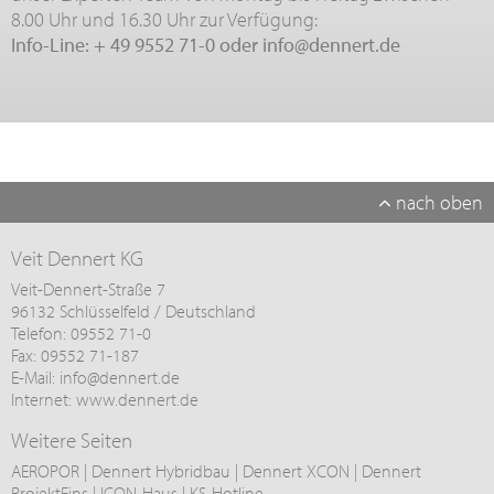
8.00 Uhr und 16.30 Uhr zur Verfügung:
Info-Line:
+ 49 9552 71-0
oder
info@
dennert.de
nach oben
Veit Dennert KG
Veit-Dennert-Straße 7
96132 Schlüsselfeld / Deutschland
Telefon: 09552 71-0
Fax: 09552 71-187
E-Mail:
info@
dennert.de
Internet:
www.dennert.de
Weitere Seiten
AEROPOR
|
Dennert Hybridbau
|
Dennert XCON
|
Dennert
ProjektEins
|
ICON-Haus
|
KS-Hotline