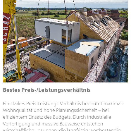
Bestes Preis-/Leistungsverhältnis
Ein starkes Preis-Leistungs-Verhältnis bedeutet maximale
Wohnqualität und hohe Planungssicherheit – bei
effizientem Einsatz des Budgets. Durch industrielle
Vorfertigung und massive Bauweise entstehen
wirtschaftliche Lösungen, die langfristig wertbeständig