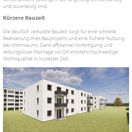
und zuverlässig sind.
Kürzere Bauzeit
Die deutlich verkürzte Bauzeit sorgt für eine schnelle
Realisierung Ihres Bauprojekts und eine frühere Nutzung
des Wohnraums. Dank effizienter Vorfertigung und
reibungsloser Montage vor Ort entsteht hochwertige
Wohnqualität in kürzester Zeit.