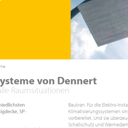
eme
Systeme von Dennert
alle Raumsituationen
hiedlichsten
Baukran. Für die Elektro-Ins
igdecke, SP-
Klimatisierungssystemen si
vorbereitet. Und sie überze
Schallschutz und Wärmedä