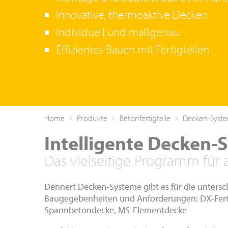
Innovative, thermoaktive Decken
Individuell und maßgenau
Effizientes Bauen mit Fertigteilen
Home
Produkte
Betonfertigteile
Decken-Syst
Intelligente Decken-
Das vielseitige Programm für 
Dennert Decken-Systeme gibt es für die untersc
Baugegebenheiten und Anforderungen: DX-Fert
Spannbetondecke, MS-Elementdecke