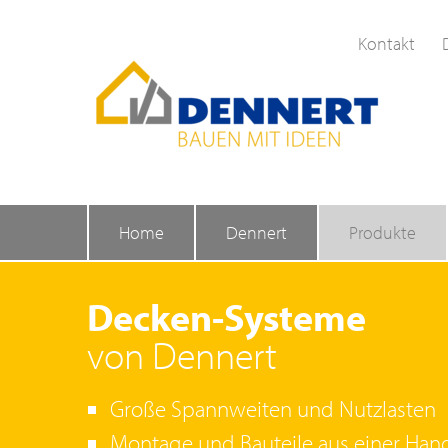
Kontakt
Home
Dennert
Produkte
Decken-Systeme
von Dennert
Große Spannweiten und Nutzlasten
Montage und Bauteile aus einer Han