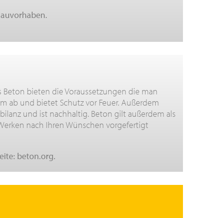
 Bauvorhaben.
us Beton bieten die Voraussetzungen die man
m ab und bietet Schutz vor Feuer. Außerdem
bilanz und ist nachhaltig. Beton gilt außerdem als
n Werken nach Ihren Wünschen vorgefertigt
ite: beton.org.