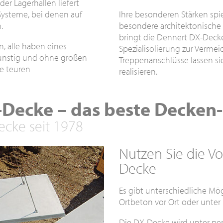
er Lagerhallen liefert
ysteme, bei denen auf
Ihre besonderen Stärken sp
.
besondere architektonische
bringt die Dennert DX-Decke
n, alle haben eines
Spezialisolierung zur Verm
günstig und ohne großen
Treppenanschlüsse lassen s
e teuren
realisieren.
-Decke – das beste Decken
cke seit 1978
Nutzen Sie die Vo
Decke
Es gibt unterschiedliche Mög
Ortbeton vor Ort oder unte
Die DX-Decke wird unter pe