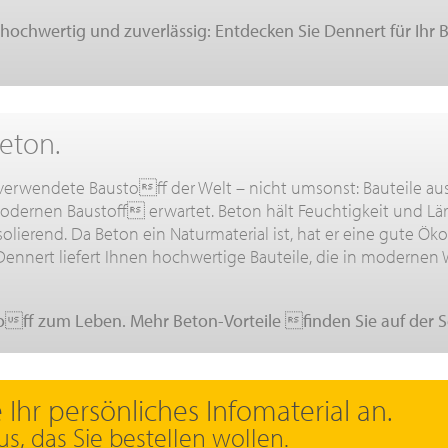
l, hochwertig und zuverlässig: Entdecken Sie Dennert für Ihr
eton.
 verwendete Baustoff der Welt – nicht umsonst: Bauteile a
dernen Baustoff erwartet. Beton hält Feuchtigkeit und Lär
lierend. Da Beton ein Naturmaterial ist, hat er eine gute Öko
. Dennert liefert Ihnen hochwertige Bauteile, die in moderne
toff zum Leben. Mehr Beton-Vorteile finden Sie auf der Se
e Ihr persönliches Infomaterial an.
us, das Sie bestellen wollen.