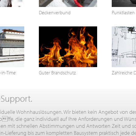
Deckenverbund
Punktlasten
-in-Time
Guter Brandschutz
Zahlreiche 
-Support.
ividuelle Wohnhauslösungen. Wir bieten kein Angebot von de
offe, die ganz individuell auf Ihre Anforderungen und Wü
hnen mit schnellen Abstimmungen und Antworten Zeit und som
in-Lieferung bis zum kompletten Bausystem praktisch jede de