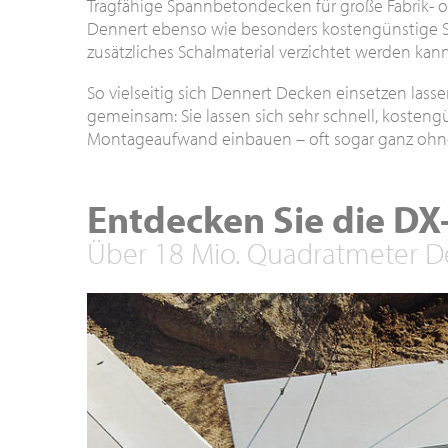
Tragfähige Spannbetondecken für große Fabrik- od
Dennert ebenso wie besonders kostengünstige S
zusätzliches Schalmaterial verzichtet werden kann
So vielseitig sich Dennert Decken einsetzen lasse
gemeinsam: Sie lassen sich sehr schnell, kosten
Montageaufwand einbauen – oft sogar ganz ohn
Entdecken Sie die DX
Über 18 Mio. Quadratmeter De