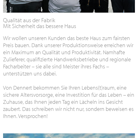
Qualität aus der Fabrik
Mit Sicherheit das bessere Haus
Wir wollen unseren Kunden das beste Haus zum fairsten
Preis bauen. Dank unserer Produktionsweise erreichen wir
ein Maximum an Qualität und Produktivität. Namhafte
Zulieferer, qualifizierte Handwerksbetriebe und regionale
Facharbeiter – sie alle sind Meister ihres Fachs –
unterstützen uns dabei.
Von Dennert bekommen Sie Ihren Lebens(t)raum, eine
sichere Altersvorsorge, eine Investition für das Leben – ein
Zuhause, das Ihnen jeden Tag ein Lächeln ins Gesicht
zaubert. Das schreiben wir nicht nur, sondern beweisen es
Ihnen. Versprochen!