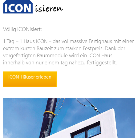
Völlig ICONisiert:
1 Tag – 1 Haus ICON – das vollmassive Fertighaus mit einer
extrem kurzen Bauzeit zum starken Festpreis. Dank der
vorgefertigten Raummodule wird ein ICON-Haus
innerhalb von nur einem Tag nahezu fertiggestellt.
ICON-Häuser erleben