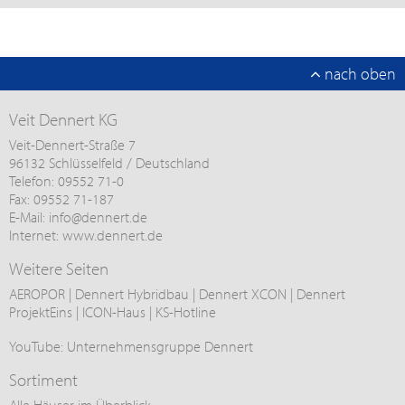
nach oben
Veit Dennert KG
Veit-Dennert-Straße 7
96132 Schlüsselfeld / Deutschland
Telefon: 09552 71-0
Fax: 09552 71-187
E-Mail:
info@
dennert.de
Internet:
www.dennert.de
Weitere Seiten
AEROPOR
|
Dennert Hybridbau
|
Dennert XCON
|
Dennert
ProjektEins
|
ICON-Haus
|
KS-Hotline
YouTube:
Unternehmensgruppe Dennert
Sortiment
Alle Häuser im Überblick