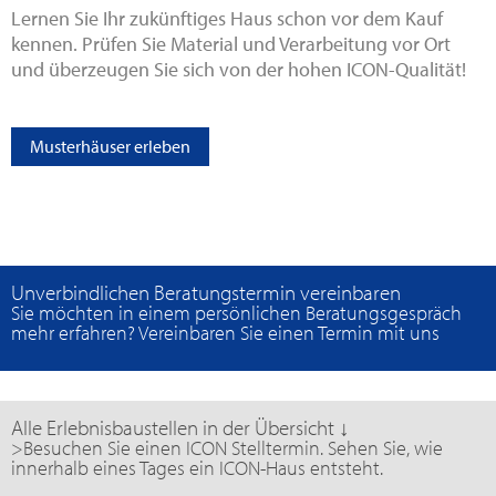
Lernen Sie Ihr zukünftiges Haus schon vor dem Kauf
kennen. Prüfen Sie Material und Verarbeitung vor Ort
und überzeugen Sie sich von der hohen ICON-Qualität!
Musterhäuser erleben
Unverbindlichen Beratungstermin vereinbaren
Sie möchten in einem persönlichen Beratungsgespräch
mehr erfahren? Vereinbaren Sie einen Termin mit uns
Alle Erlebnisbaustellen in der Übersicht ↓
>Besuchen Sie einen ICON Stelltermin. Sehen Sie, wie
innerhalb eines Tages ein ICON-Haus entsteht.